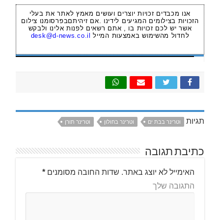
אנו מכבדים זכויות יוצרים ועושים מאמץ לאתר את בעלי
הזכויות בצילומים המגיעים לידינו .אם זיהיתםבפרסומנו צילום
אשר יש לכם זכויות בו , אתם רשאים לפנות אלינו ולבקש
לחדול מהשימוש באמצעות המייל
desk@d-news.co.il
תגיות
וטרינר בבת ים
וטרינר בחולון
וטרינר תורן
כתיבת תגובה
האימייל לא יוצג באתר.
שדות החובה מסומנים
*
התגובה שלך