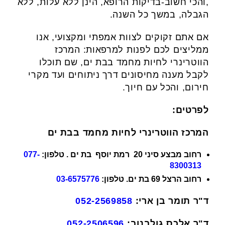
,והכי חשוב-בדיקות הרופא, הינן ללא עלות, ללא
הגבלה, במשך כל השנה.
אם אתם זקוקים לצוות אמפתי ומקצועי, אנו
ממליצים לכם לפנות למרפאות: המרכז
הווטרינרי לחיות מחמד בבת ים, שם תוכלו
לקבל מענה מחיסונים דרך ניתוחים ועד מקרי
חירום, והכל עם חיוך.
לפרטים:
המרכז הווטרינרי לחיות מחמד בבת ים
רחוב מבצע סיני 20 רמת יוסף בת ים . טלפון:
077-
8300313
רחוב הרצל 69 בת ים. טלפון:
03-6575776
ד"ר תומר בן ארי:
052-2569858
ד"ר אלכס גולבנוב:
052-2506596