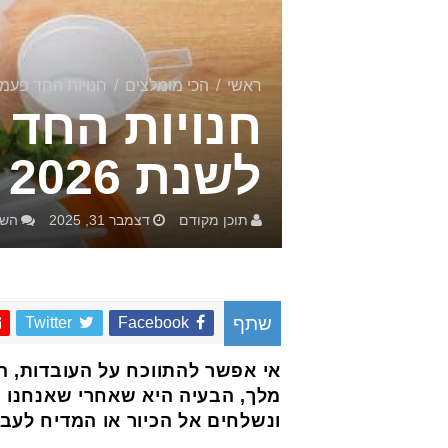
ראשי
/
הכי מומלצים
/
חנויות החד פעמי ה
חנויות החד 
לשנת 2026
תוכן מקודם
דצמבר 31, 2025
השא
Twitter
Facebook
שתף
אי אפשר להתווכח על העובדות, הר
מלך, הבעיה היא שאחרי שאנחנו מ
ונשלחים אל הכיור או המדיח לעבוד