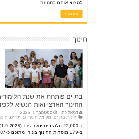
למצוא אותם בחנויות …
קרא עוד »
חינוך
בת-ים פותחת את שנת הלימודים
החינוך הארצי ואות הנשיא ללכי
דניאל כהן
ספטמבר 1, 2025
חינוך
,
בת ים
,
מקומי
,
חינוך
,
גני ילדים
,
חינוך
כ-
ב-179 מוסדות החינוך בעיר, מתוכם כ-6,387 …