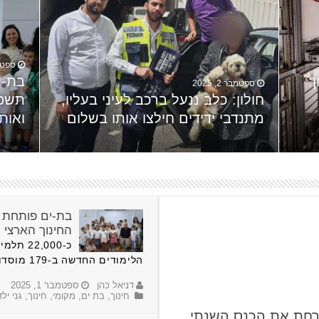
ספטמבר 
:
בת-י
ספטמבר 2, 2025
חולון: כלב ננעל ברכב לעיני בעליו,
תשפ"
מתנדבי ידידים חילצו אותו בשלום
ואות
בת-ים פותחת א
החינוך הארצי 
הלימודים החדשה ב-179 מוסדות החינוך בעיר, מתוכם כ-6,387 …
דניאל כהן
ספטמבר 1, 2025
חינוך
,
בת ים
,
מקומי
,
חינוך
,
גני יל
רחת את הכנס השנתי