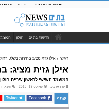
צור קשר
פרסמו אצל
יום שישי , אוגוסט 7 2026
חדשות בת ים
חולון
המומלצ
ראשי
/
אילן גזית מציג: בחירות בשלט רחוק
אילן גזית מציג: 
המועמד השישי לראשון עיריית חולון 
עדן ארביב
אוגוסט 19, 2018
השאר תג
Twitter
Facebook
שתף