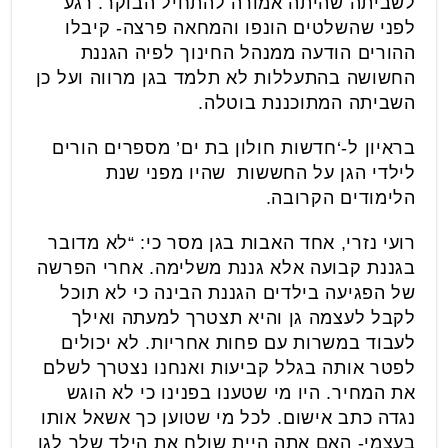
לשביתה שהיתה אמורה להתחיל הבוקר. רגע
לפני שהשלטים הונפו והמחאה פרצה- קיבלו
ההורים הודעה ממנהל החינוך לפיה הגננת
החשושה בהתעללות לא תלמד בגן מרווה ועל כן
השביתה המתוכננת בוטלה.
בראיון ל-‘חדשות חולון בת ים’ מספרים הורים
לילדי הגן על החששות שהיו מפני שנת
הלימודים הקרובה.
רועי נזרי, אחד האבות בגן מסר כי: “לא מדובר
בגננת קבועה אלא גננת משלימה. אחרי הפרשה
של הפגיעה בילדים הגננת הבינה כי לא תוכל
לקבל לעצמה גן והיא תצטרך למעתה ואילך
לעבוד במשרות עם פחות אחריות. לא יכולים
לפטר אותה בגלל קביעות ואנחנו נצטרך לשלם
את המחיר. היו מי שטענו בפנינו כי לא הוגש
נגדה כתב אישום. לכל מי שטוען כך אשאל אותו
בעצמי- האם אתה היית שולח את הילד שלך לגן