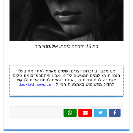
בת 16 הודחה לזנות. אילוסטרציה
אנו מכבדים זכויות יוצרים ועושים מאמץ לאתר את בעלי
הזכויות בצילומים המגיעים לידינו .אם זיהיתםבפרסומנו צילום
אשר יש לכם זכויות בו , אתם רשאים לפנות אלינו ולבקש
לחדול מהשימוש באמצעות המייל
desk@d-news.co.il