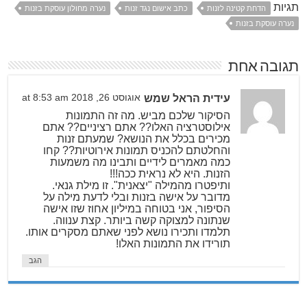
תגיות
הדחת קטינה לזנות
כתב אישום נגד זנות
נערה מחולון עוסקת בזנות
נערה עוסקת בזנות
תגובה אחת
עידית הראל שמש
אוגוסט 26, 2018 at 8:53 am
הסיקור שלכם מביש. מה זה התמונות
אילוסטרציה האלו?? אתם רציניים?? אתם
מכירים בכלל את הנושא? שמעתם זנות
והחלטתם להכניס תמונות אירוטיות?? קחו
כמה מאמרים לידיים ותבינו מה משמעות
הזנות. היא לא נראית ככה!!!
ותיפטרו מהמילה "יצאנית". זו מילת גנאי.
מדובר על אישה בזנות ובלי לדעת מילה על
הסיפור, אני בטוחה במיליון אחוז שזו אישה
שנתונה למצוקה קשה ביותר. קצת ענווה.
תלמדו ותכירו נושא לפני שאתם מסקרים אותו.
תורידו את התמונות האלו!
הגב