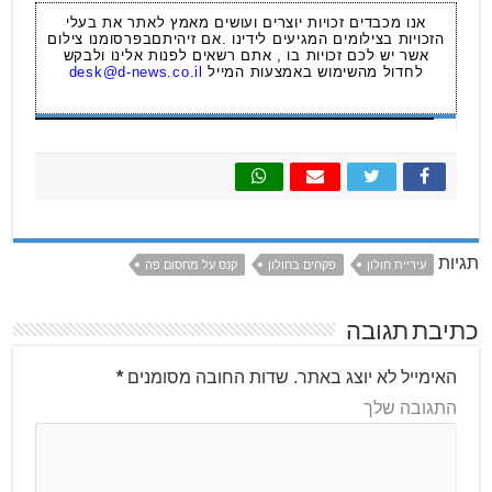
אנו מכבדים זכויות יוצרים ועושים מאמץ לאתר את בעלי
הזכויות בצילומים המגיעים לידינו .אם זיהיתםבפרסומנו צילום
אשר יש לכם זכויות בו , אתם רשאים לפנות אלינו ולבקש
לחדול מהשימוש באמצעות המייל
desk@d-news.co.il
תגיות
עיריית חולון
פקחים בחולון
קנס על מחסום פה
כתיבת תגובה
האימייל לא יוצג באתר.
שדות החובה מסומנים
*
התגובה שלך