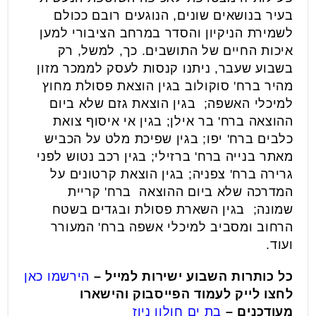
בעיר בנושאים שונים, הנוגעים רובם ככולם
לשמירת הניקיון והסדר במרחב הציבורי למען
איכות החיים של התושבים. כך, למשל, רק
בשבוע שעבר, ניתנו קנסות לעסק לממכר מזון
מהיר ברח' סוקולוב בגין הוצאת פסולת מחוץ
למיכלי האשפה; בגין הוצאת גזם שלא ביום
ההוצאה ברח' בר אילן; בגין אי איסוף צואת
כלבים ברח' יפו; בגין שפיכת מלט על הכביש
מאתר בנייה ברח' ברזילי; בגין רכב נטוש לפני
גרירה ברח' צפניה; בגין הוצאת קרטונים על
המדרכה שלא ביום ההוצאה ברח' קריית
שמונה; בגין השארת פסולת ובגדים בשטח
הרחוב ומסביב למיכלי אשפה ברח' המעורר
ועוד.
כל כותרות השבוע ישירות למייל –
הירשמו כאן
לחצו לייק לעמוד הפייסבוק והישארו
מעודכנים
–
בת ים חולון ניוז