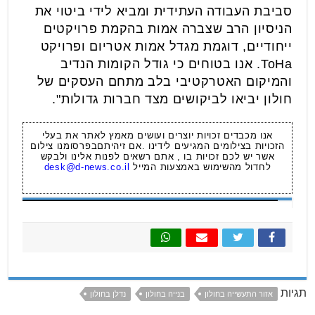
סביבת העבודה העתידית ומביא לידי ביטוי את
הניסיון הרב שצברה אמות בהקמת פרויקטים
ייחודיים, דוגמת מגדל אמות אטריום ופרויקט
ToHa. אנו בטוחים כי גודל הקומות הנדיב
והמיקום האטרקטיבי בלב מתחם העסקים של
חולון יביאו לביקושים מצד חברות גדולות".
אנו מכבדים זכויות יוצרים ועושים מאמץ לאתר את בעלי
הזכויות בצילומים המגיעים לידינו .אם זיהיתםבפרסומנו צילום
אשר יש לכם זכויות בו , אתם רשאים לפנות אלינו ולבקש
לחדול מהשימוש באמצעות המייל
desk@d-news.co.il
תגיות
אזור התעשייה בחולון
בנייה בחולון
נדלן בחולון