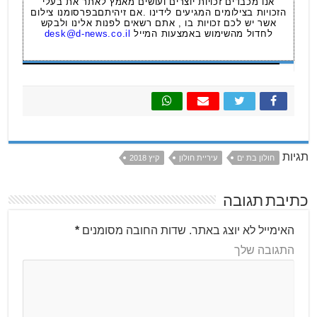
אנו מכבדים זכויות יוצרים ועושים מאמץ לאתר את בעלי
הזכויות בצילומים המגיעים לידינו .אם זיהיתםבפרסומנו צילום
אשר יש לכם זכויות בו , אתם רשאים לפנות אלינו ולבקש
לחדול מהשימוש באמצעות המייל
desk@d-news.co.il
תגיות
חולון בת ים
עיריית חולון
קיץ 2018
כתיבת תגובה
האימייל לא יוצג באתר.
שדות החובה מסומנים
*
התגובה שלך