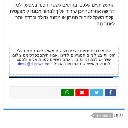
התעשייתיים שלכם. בהתאם לשטח הפנוי במפעל ולכל
דרישה אחרת, ייתכן שיהיה עליך לבחור מכונה קומפקטית
וקלת משקל לנוחות תמרון או מכונה גדולה וכבדה יותר
ליותר כוח.
אנו מכבדים זכויות יוצרים ועושים מאמץ לאתר את בעלי
הזכויות בצילומים המגיעים לידינו .אם זיהיתםבפרסומנו צילום
אשר יש לכם זכויות בו , אתם רשאים לפנות אלינו ולבקש
לחדול מהשימוש באמצעות המייל
desk@d-news.co.il
תגיות
מכונות ניקוי