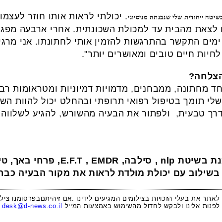
. יכולתי לראות אותו חוזר לעצמו
טה ייחודית שלי שנבנתה מניסיוני
לצאת מהבית עד למכולת השכונתית. אחרי ארבעה מפגשי
ימים התקשר בהתרגשות להזמין אותי לחתונתו. אני מרגי
לחיות חיים טובים ומאושרים יותר".
הצלחה?
חד מחתונה, ממבחנים, מדמויות דמיוניות ומטראומות ר
לי תומך בטיפול רפואי תרופתי ובהחלט יכול להוות הש
ך טבעית, ולפתור את הבעיה מהשורש, להגיע לשלווה ו
נת בשיטת
nlp ,
סילבה
, E.F.T , EMDR,
פרחי באך, טי
את בשילוב עם יכולת מולדת לראות את מקור הבעיה כב
 לאתר את בעלי הזכויות בצילומים המגיעים לידינו .אם זיהיתםבפרסומנו ציל
לפנות אלינו ולבקש לחדול מהשימוש באמצעות המייל
desk@d-news.co.il