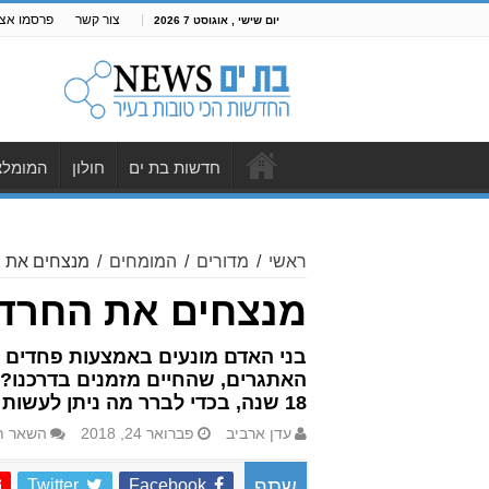
צור קשר
פרסמו אצל
יום שישי , אוגוסט 7 2026
חדשות בת ים
חולון
המומלצ
ראשי
/
מדורים
/
המומחים
/
מנצחים את 
מנצחים את החרד
בני האדם מונעים באמצעות פחדים א
האתגרים, שהחיים מזמנים בדרכנו? פנ
18 שנה, בכדי לברר מה ניתן לעשות
עדן ארביב
פברואר 24, 2018
השאר ת
Twitter
Facebook
שתף