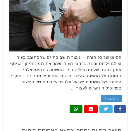
הסיוט של כל הורה – נעצר תושב בת ים שהסתובב בעיר
וצילם ילדות ובנות ברחבי העיר, שמר את תמונותיהן, ושיתף
אותן ברשת של פדופילים בידי המשטרה נתפסו אלפי
תמונות על מחשבו האישי. פרשת הפדופיל מבת ים – חוקרי
הסייבר של משטרת ישראל עלו על עקבותיו של החשוד
בפדופיליה והגיעו לעצור …
קרא עוד »
תושב בת ים נסחף ונמצא באפיסת כוחות