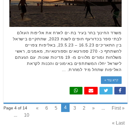
משרד החינוך בחר בעיר בת-ים לארח את אליפות העולם
לבתי ספר בכדורעף חופים לשנת 2023, שתתקיים בישראל
בין התאריכים 16.5.23 – 23.5.23, באליפות צפויים
להשתתף כ- 270 ספורטאים וספורטאיות, מאמנים, ראשי
משלחות ומורים מלווים מ- 19 מדינות שונות. עם הגעתם
לישראל יחלו המשתתפים באימונים והכנות לקראת
האליפות שתחל מיד למחרת. …
קרא עוד »
4
»
6
5
3
2
«
...
« First
Page 4 of 14
...
10
Last »