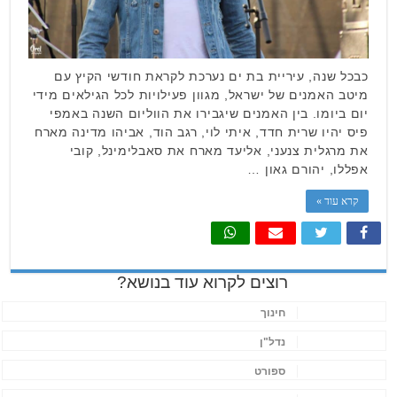
כבכל שנה, עיריית בת ים נערכת לקראת חודשי הקיץ עם
מיטב האמנים של ישראל, מגוון פעילויות לכל הגילאים מידי
יום ביומו. בין האמנים שיגבירו את הווליום השנה באמפי
פיס יהיו שרית חדד, איתי לוי, רגב הוד, אביהו מדינה מארח
את מרגלית צנעני, אליעד מארח את סאבלימינל, קובי
אפללו, יהורם גאון …
קרא עוד »
רוצים לקרוא עוד בנושא?
חינוך
נדל"ן
ספורט