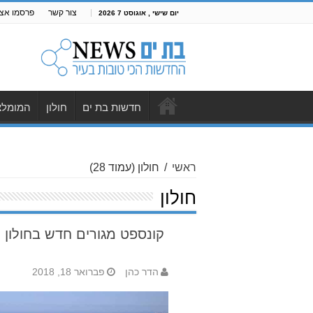
צור קשר
פרסמו אצל
יום שישי , אוגוסט 7 2026
חדשות בת ים
חולון
המומלצ
ראשי
/
חולון
(עמוד 28)
חולון
Page
קונספט מגורים חדש בחולון
28 of
28
28
10
20
24
25
26
27
...
«
«
הדר כהן
פברואר 18, 2018
First