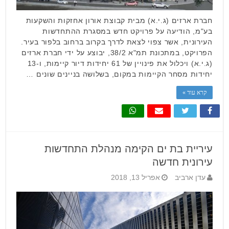
חברת ארזים (ג.י.א) מבית קבוצת אורון אחזקות והשקעות
בע"מ, הודיעה על פרויקט חדש במסגרת ההתחדשות
העירונית, אשר צפוי לצאת לדרך בקרוב ברחוב בלפור בעיר.
הפרויקט, במתכונת תמ"א 38/2, יבוצע על ידי חברת ארזים
(ג.י.א) ויכלול את פינויין של 61 יחידות דיור קיימות, ו-13
יחידות מסחר הקיימות במקום, בשלושה בניינים שונים …
קרא עוד »
עיריית בת ים הקימה מנהלת התחדשות
עירונית חדשה
עדן ארביב
אפריל 13, 2018