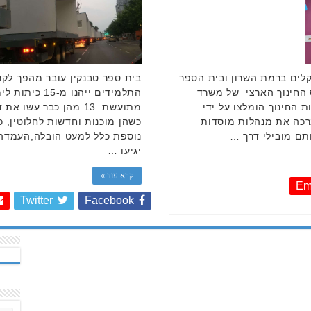
קלים ברמת השרון ובית הספר
בית ספר טבנקין עובר מהפך לק
ס החינוך הארצי של משרד
התלמידים ייהנו
 החינוך הומלצו על ידי
מתועשת. 13 מהן כבר ע
רכה את מנהלות מוסדות
כשהן מוכנות וחדשות לחלוטין,
ותם מובילי דרך …
נוספת כלל למעט הובלה,העמדה 
יגיעו …
קרא עוד »
Em
Twitter
Facebook