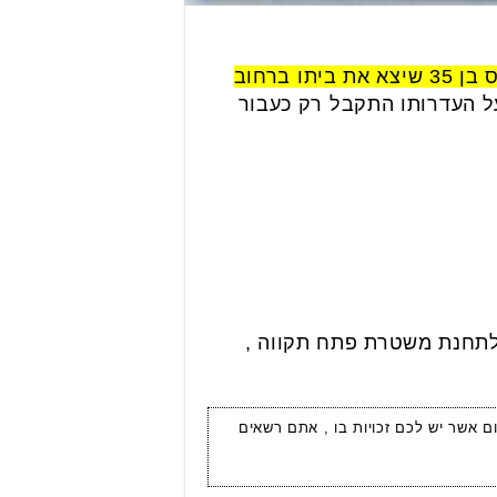
הנעדר Ihar zabahonsku תייר מבלרוס בן 35 שיצא את ביתו ברחוב
על העדרותו התקבל רק כעבור
 למוקד 100 של משטרת ישראל או לתחנת משטרת פתח תקווה ,
ום אשר יש לכם זכויות בו , אתם רשאים