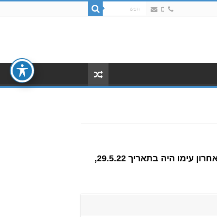
הנעדר Ihar zabahonsku תייר מבלרוס בן 35 שיצא את ביתו ברחוב רמב"ם בבת ים והקשר האחרון עימו היה בתאריך 29.5.22,