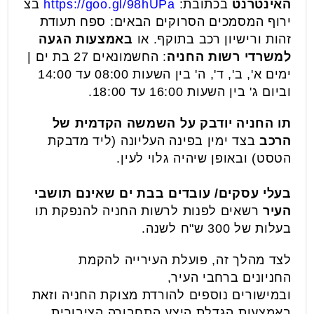
האינטרנט
בכתובת:
https://goo.gl/98hUPa
בצ
ירוף המסמכים הסרוקים הבאים: ספח תעודת
זהות ורישיון רכב בתוקף. או
באמצעות הגעה
למשרדי רשות
החניה
: החשמונאים 27 בת ים |
ימים א', ב', ד', ה' בין השעות 08:00 עד 14:00
וביום ג' בין השעות 16:00 עד 18:00.
תו החניה יודבק על השמשה הקדמית של
הרכב
בצד ימין בפינה העליונה (ליד מדבקת
הטסט) ובאופן שיהיה גלוי לעין.
בעלי עסקים/ עובדים בבת ים שאינם תושבי
העיר
רשאים לפנות לרשות החניה להנפקת תו
בעלות של 300 ש"ח לשנה.
לצד מהלך זה, פועלת העירייה להקמת
החניונים ברחבי העיר,
ובמישורים נוספים להורדת מצוקת החניה וזאת
באמצעות הגדלת היצע התחבורה הציבורית