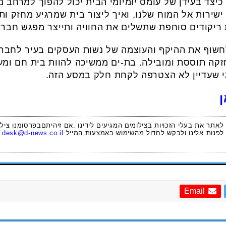
כיצד בעידן של עומס יומיומי הבית יכול להפוך למרחב מר
ישירות אל המוח שלנו, ואיך ליצור בית שמרגיע מחזק ות
ריקודים סוחפת שתשלים את החוויה ותייצר מפגש חברת
שוף את ההיקף והעוצמה של נשות העסקים בעיר לחבר ב
 חזקה תוססת ומובילה. בת-ים ממשיכה להוות בית חם ו
מי שעדיין לא הצטרפה לקחת חלק במסע הזה.
ן
 לאתר את בעלי הזכויות בצילומים המגיעים לידינו .אם זיהיתםבפרסומנו ציל
לפנות אלינו ולבקש לחדול מהשימוש באמצעות המייל
desk@d-news.co.il
Email