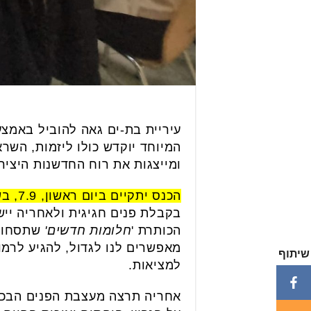
עיריית בת-ים גאה להוביל באמצע
ומייצגות את רוח החדשנות היצי
הכנס יתקיים ביום ראשון, 7.9, בשעה 18:00 בטרמינל העיצוב בבת-ים ויציע ערב מלא השראה ולמידה
בקבלת פנים חגיגית ולאחריה ייש
הכותרת '
חלומות חדשים'
שתסחוף 
מאפשרים לנו לגדול, להגיע לרמ
שיתוף
למציאות.
אחריה תרצה מעצבת הפנים הבכיר