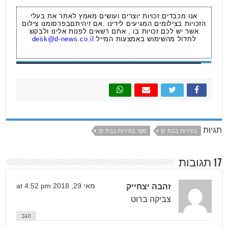
אנו מכבדים זכויות יוצרים ועושים מאמץ לאתר את בעלי
הזכויות בצילומים המגיעים לידינו .אם זיהיתםבפרסומנו צילום
אשר יש לכם זכויות בו , אתם רשאים לפנות אלינו ולבקש
לחדול מהשימוש באמצעות המייל
desk@d-news.co.il
תגיות
בחירות בבת ים
סקר בחירות בבת ים
17 תגובות
זהבה יצחייק
מאי 29, 2018 at 4:52 pm
צביקה ברוט
הגב