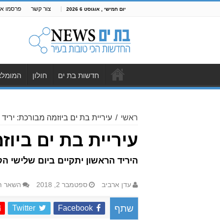
צור קשר
פרסמו אצ
יום חמישי , אוגוסט 6 2026
חדשות בת ים
חולון
המומלצ
ראשי
/
עיריית בת ים ביוזמה מבורכת: יריד 
עיריית בת ים ביוז
היריד הראשון יתקיים ביום שלישי הקרוב (4/9) בשעות 16:00-18:00 בגינת הכלבים המחוד
עדן ארביב
ספטמבר 2, 2018
השאר ת
Twitter
Facebook
שתף