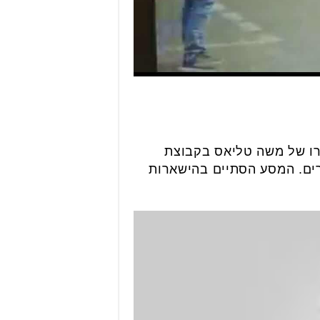
זרו של משה טליאס בקבוצת
ר נקרא לדגל והוביל היחלצות מרשימה שכללה 17 נקודות ב-13 מחזורים. המסע הסתיים בהישארות