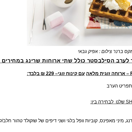
קס ברנר צילום : אפיק גבאי
לערב הסילבסטר כולל שתי ארוחות שרינג במחירים מ
– ארוחה זוגית מלאה
עם קינוח זוגי– 229 ₪ בלבד:
S
שלנו לבחירה בין:
ג, מיני מאפינס, קוביות וופל בלגי ושני דיפים של שוקולד טהור חלב/ל