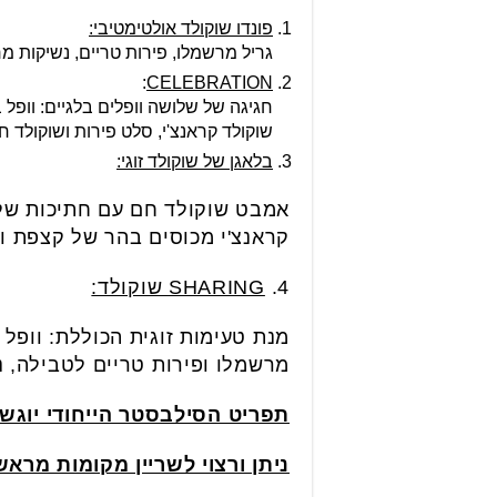
פונדו שוקולד אולטימטיבי:
גריל מרשמלו, פירות טריים, נשיקות מרנ
:
CELEBRATION
חגיגה של שלושה וופלים בלגיים: וופל 
שוקולד קראנצ'י, סלט פירות ושוקולד ח
בלאגן של שוקולד זוגי:
אמבט שוקולד חם עם חתיכות של עו
קראנצ'י מכוסים בהר של קצפת וס
4.
SHARING
שוקולד:
מנת טעימות זוגית הכוללת: וופל 
מרשמלו ופירות טריים לטבילה, נש
תפריט הסילבסטר הייחודי יוגש ביום ב'
ניתן ורצוי לשריין מקומות מראש