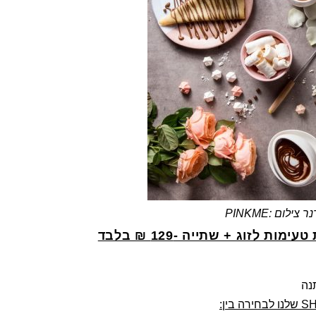
ום :PINKME
ימות לזוג + שתייה -129 ₪ בלבד
נה
S
שלנו לבחירה בין: