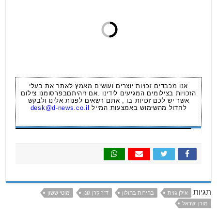
אנו מכבדים זכויות יוצרים ועושים מאמץ לאתר את בעלי
הזכויות בצילומים המגיעים לידינו .אם זיהיתםבפרסומנו צילום
אשר יש לכם זכויות בו , אתם רשאים לפנות אלינו ולבקש
לחדול מהשימוש באמצעות המייל
desk@d-news.co.il
תגיות
אילן גזית
בחירות בחולון
ד"ר קרן גונן
מוטי ששון
מורן ישראל