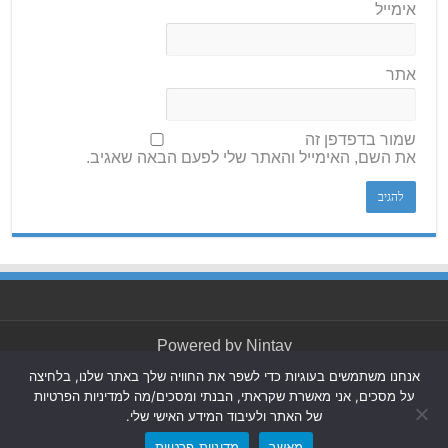
אימייל
אתר
שמור בדפדפן זה
את השם, האימייל והאתר שלי לפעם הבאה שאגיב.
Powered by
Nintay
אנחנו משתמשים בעוגיות כדי לשפר את החוויה שלך באתר שלנו, בלחיצה
© כל הזכויות שמורות 2026, חולון בת ים-ניוז.
הצהרת נגישות
|
על מסכים, אני מאשרת שקראתי, הבנתי ומסכים/מה למדיניות הפרטיות
חדשות בת ים-חולון
|
חדשות רמת גן-גבעתיים
|
חדשות בקעת
של האתר ולעיבוד המידע האישי שלי.
אונו
|
תקנון אתר ומדיניות פרטיות
מאשר
מדיניות פרטיות