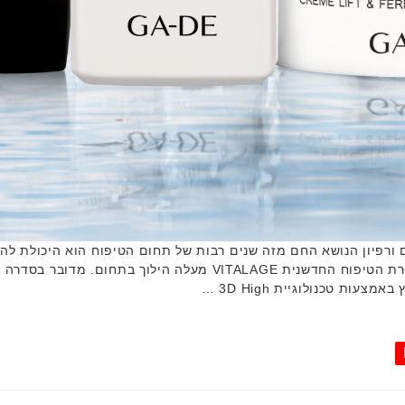
ים ורפיון הנושא החם מזה שנים רבות של תחום הטיפוח הוא היכולת ל
היופי לא מפסיק להתפתח ולהתחדש וסדרת הטיפוח החדשנית VITALAGE מ
עות טכנולוגיית 3D High …