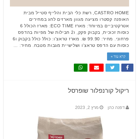
CASTRO HOME, רשת כלי הבית והלייף סטייל מבית
האופנה קסטרו מציעה מגוון מארזים לחג במחירים
אטרקטיביים במיוחד: מארז ECO TIME: מארז הכולל 6
כוסות זכוכית, בקבוק פקק, ו2 חבילות של מפיות בהדפס
פרחוני. מחיר: 99.90 ₪. מארז טראצ'ו: כולל כולל בקבוק ו6
כוסות עם הדפס טראצ’ו ושלישיית מגבות מטבח. מחיר: …
קרא עוד »
ריקול קורנפלור שופרסל
דפנה כהן
מרץ 2, 2023