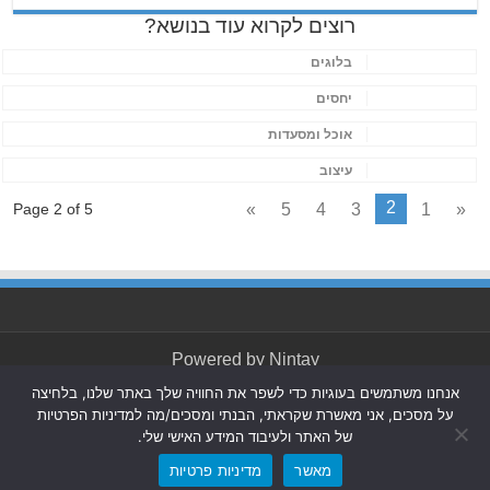
רוצים לקרוא עוד בנושא?
בלוגים
יחסים
אוכל ומסעדות
עיצוב
2
»
5
4
3
1
«
Page 2 of 5
Powered by
Nintay
אנחנו משתמשים בעוגיות כדי לשפר את החוויה שלך באתר שלנו, בלחיצה
© כל הזכויות שמורות 2026, חולון בת ים-ניוז.
הצהרת נגישות
|
על מסכים, אני מאשרת שקראתי, הבנתי ומסכים/מה למדיניות הפרטיות
חדשות בת ים-חולון
|
חדשות רמת גן-גבעתיים
|
חדשות בקעת
של האתר ולעיבוד המידע האישי שלי.
אונו
|
תקנון אתר ומדיניות פרטיות
מאשר
מדיניות פרטיות