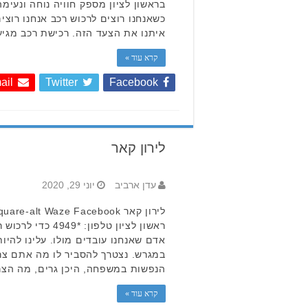
בראשון לציון מספק חוויה נוחה ונעימ
כשאנחנו רוצים לרכוש רכב אנחנו רוצי
איתנו את הצעד הזה. רכישת רכב מגי
קרא עוד »
ail
Twitter
Facebook
Page
לירון קאר
1 of
10
1
Last
...
2
3
4
5
»
עדן ארביב
יוני 29, 2020
»
ראשון לציון טלפון:
אדם שאנחנו עובדים מולו. עלינו להי
במגרש. נצטרך להסביר לו מה אתם צר
הנפשות במשפחה, היכן גרים, מה הצרכ
קרא עוד »