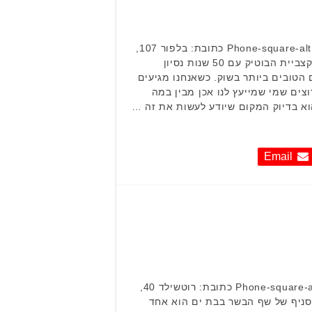
אטליז משה Phone-square-alt Waze Whatsapp כתובת: בלפור 107,
בת ים טלפון: 050-563-2623 קצביית הבוטיק עם 50 שנות נסיון
הטובים ביותר בשוק. כשאנחנו מגיעים
וצים שמי שמייעץ לנו אכן מבין במה
א בדיוק המקום שיודע לעשות את זה …
Email
שף הבשר Phone-square-alt Waze Facebook כתובת: רוטשילד 40,
ם טלפון: 03-506-4003 הסניף של שף הבשר בבת ים הוא אחד