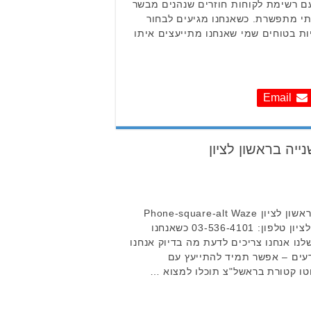
ם רשימת לקוחות חוזרים שנהנים מבשר
תי מתפשרת. כשאנחנו מגיעים לבחור
ות בטוחים שמי שאנחנו מתייעצים איתו
Email
ייה בראשון לציון
אוטו קטורת – רכבי יד שנייה בראשון לציון Phone-square-alt Waze
כתובת: יעקב פריימן 6, ראשון לציון טלפון: 03-536-4101 כשאנחנו
נו אנחנו צריכים לדעת מה בדיוק אנחנו
דעים – אפשר תמיד להתייעץ עם
טו קטורת בראשל"צ תוכלו למצוא …