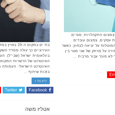
צמצום התקהלויות, סגרים
ת עסקים, צמצום עובדים
בת ים במקום ה
המוטלות על יציאה לבחוץ, כאשר
העירוניים כך עולה ממדד הש
רה על מרחק של שני מטר בין
בינלאומית ישראל (שבי”ל). ה
 לא מוכר עבור מרבית …
בזכות שיתוף …
Em
קרא עוד »
Twitter
Facebook
אטליז משה