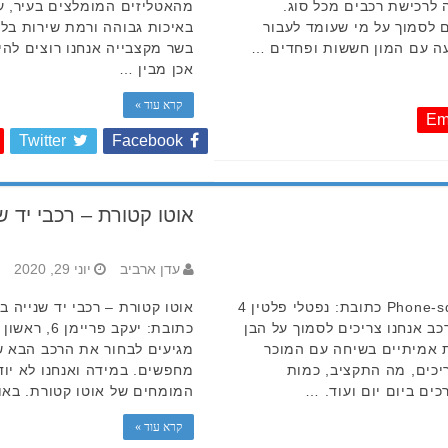
ה לרכישת רכבים מכל סוג.
מהאטליזים המומלצים בעיר, ע
ם לסמוך על מי שעומד לעבור
באיכות גבוהה ורמת שירות בל
עה עם המון חששות ופחדים …
בשר מקצבייה אנחנו רוצים להי
אכן מבין …
קרא עוד »
Em
Twitter
Facebook
אוטו קטורת – רכבי יד שנ
עדן ארביב
יוני 29, 2020
לירון קאר Phone-square-alt Waze Facebook כתובת: נפטלי פלטין 4
 *4949 כדי לרכוש רכב אנחנו צריכים לסמוך על הבן
ות אמיתיים בשיחה עם המוכר
מגיעים לבחור את הרכב הבא של
יכים, מה התקציב, כמות
מחפשים. במידה ואנחנו לא יו
ים ביום יום ועוד. …
המומחים של אוטו קטורת. באו
קרא עוד »