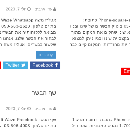
עדן ארביב
יולי 7, 2020
אטליז שינו ובניו Phone-square-alt Waze Wordpress כתובת:
ירושלים 40, בת ים טלפון: 03-658-5484 בוטיק הבשרים של שינו ובניו
א שינו שהקים את המקום מתוך
מביאה ללקוחותיה את הבשרים 
קצביית שינו ובניו ניתן למצוא
לבחור את הבשר שלנו, אנחנו ר
ויות מהודרות. המקום קיים כבר
שקשור בבשרים. אטליז משה הו
קרא עוד »
Twitter
Facebook
Em
שף הבשר
עדן ארביב
יולי 7, 2020
אוטו דיל Phone-square-alt Waze Facebook כתובת: רחוב המדע 1
ראשון לציון, ישראל טלפון: 1-700-700-866 מגרש המכוניות אוטו דיל
בת י