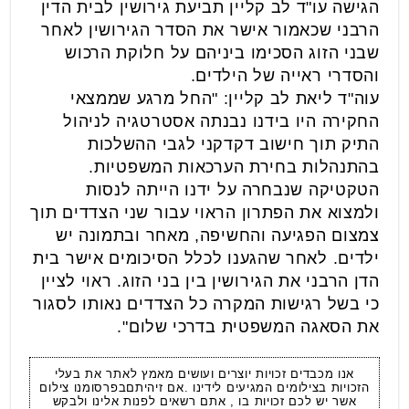
הגישה עו"ד לב קליין תביעת גירושין לבית הדין
הרבני שכאמור אישר את הסדר הגירושין לאחר
שבני הזוג הסכימו ביניהם על חלוקת הרכוש
והסדרי ראייה של הילדים.
עוה"ד ליאת לב קליין: "החל מרגע שממצאי
החקירה היו בידנו נבנתה אסטרטגיה לניהול
התיק תוך חישוב דקדקני לגבי ההשלכות
בהתנהלות בחירת הערכאות המשפטיות.
הטקטיקה שנבחרה על ידנו הייתה לנסות
ולמצוא את הפתרון הראוי עבור שני הצדדים תוך
צמצום הפגיעה והחשיפה, מאחר ובתמונה יש
ילדים. לאחר שהגענו לכלל הסיכומים אישר בית
הדן הרבני את הגירושין בין בני הזוג. ראוי לציין
כי בשל רגישות המקרה כל הצדדים נאותו לסגור
את הסאגה המשפטית בדרכי שלום".
אנו מכבדים זכויות יוצרים ועושים מאמץ לאתר את בעלי
הזכויות בצילומים המגיעים לידינו .אם זיהיתםבפרסומנו צילום
אשר יש לכם זכויות בו , אתם רשאים לפנות אלינו ולבקש