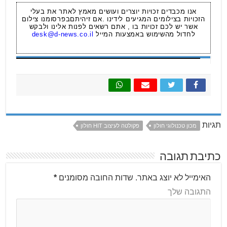
אנו מכבדים זכויות יוצרים ועושים מאמץ לאתר את בעלי
הזכויות בצילומים המגיעים לידינו .אם זיהיתםבפרסומנו צילום
אשר יש לכם זכויות בו , אתם רשאים לפנות אלינו ולבקש
לחדול מהשימוש באמצעות המייל
desk@d-news.co.il
תגיות
מכון טכנולוגי חולון
פקולטה לעיצוב HIT חולון
כתיבת תגובה
האימייל לא יוצג באתר.
שדות החובה מסומנים
*
התגובה שלך