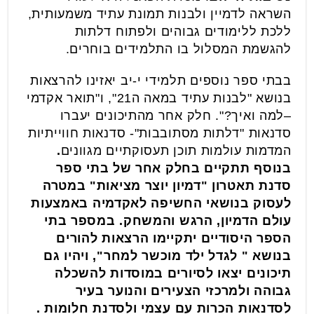
השראה לדמיין ולבנות תמונת עתיד משמעותית,
ללכת ללימודים גבוהים ולפתוח דלתות
להגשמת המסלול בו התלמידים בוחרים.
בבתי ספר נוספים תלמידי י-יב יאזינו להרצאות
בנושא "לבנות עתיד במאה ה21", ו"תואר אקדמי
–למה ואיך?". חלק אחר מהתיכונים יעברו
סדנאות "דלתות מסתובבות"- סדנאות חווייתיות
המדמות עולמות תוכן תעסוקתיים מגוונים
.
בנוסף תתקיים בחלק אחר של בתי ספר
סדנת תאטרון "דמיון יוצר מציאות" במטרה
לעסוק בנושאי החשיפה לאקדמיה באמצעות
עולם הדמיון, הרגש והמשחק. במספר בתי
הספר היסודיים יתקיימו הרצאות להורים
בנושא " לגדל ילד מוכשר למחר", ויהיו גם
תיכונים יצאו לסיורים במוסדות להשכלה
גבוהה ולמרכזי הצעירים והנוער בעיר
לסדנאות הכרות עם עצמי ולסדנת חלומות .