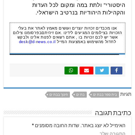
היסטורי" ולתת במה ומקום לכל העדות
והקהילות היהודיות בנרטיב הישראלי.
אנו מכבדים זכויות יוצרים ועושים מאמץ לאתר את בעלי
הזכויות בצילומים המגיעים לידינו .אם זיהיתםבפרסומנו צילום
אשר יש לכם זכויות בו , אתם רשאים לפנות אלינו ולבקש
לחדול מהשימוש באמצעות המייל
desk@d-news.co.il
תגיות
בית ספר בבת ים
בת ים
חינוך בבת ים
כתיבת תגובה
האימייל לא יוצג באתר.
שדות החובה מסומנים
*
התגובה שלך