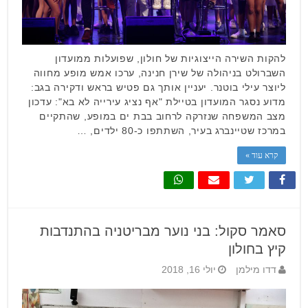
להקות השירה הייצוגיות של חולון, שפועלות ממועדון
השברולט בניהולה של שירן חנינה, ערכו אמש מופע מחווה
ליוצר עילי בוטנר. יעניין אותך גם פטיש בראש ודקירה בגב:
מדוע נסגר המועדון בטיילת "אף נציג עירייה לא בא": עדכון
מצב המשפחה שנזרקה לרחוב בבת ים במופע, שהתקיים
במרכז שטיינברג בעיר, השתתפו כ-80 ילדים, …
קרא עוד »
סאמר סקול: בני נוער מבריטניה בהתנדבות
קיץ בחולון
דדו מילמן
יולי 16, 2018