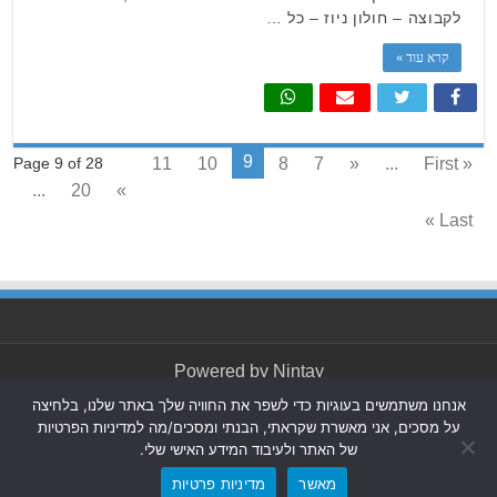
לקבוצה – חולון ניוז – כל …
קרא עוד »
9
11
10
8
7
«
...
« First
Page 9 of 28
...
20
»
Last »
Powered by
Nintay
אנחנו משתמשים בעוגיות כדי לשפר את החוויה שלך באתר שלנו, בלחיצה
© כל הזכויות שמורות 2026, חולון בת ים-ניוז.
הצהרת נגישות
|
על מסכים, אני מאשרת שקראתי, הבנתי ומסכים/מה למדיניות הפרטיות
חדשות בת ים-חולון
|
חדשות רמת גן-גבעתיים
|
חדשות בקעת
של האתר ולעיבוד המידע האישי שלי.
אונו
|
תקנון אתר ומדיניות פרטיות
מאשר
מדיניות פרטיות