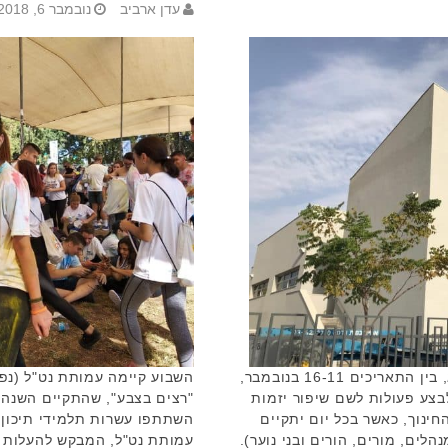
עדן ארביב
נובמבר 6, 2018
מטרת האירועים, שייערכו בשבוע הבא, בין התאריכים 16-11 בנובמבר,
השבוע קיימה עמותת נט"ל (נפג
בצע פעולות לשם שיפור יזמות
"רצים בצבע", שהתקיים השנה 
ינוך, כאשר בכל יום יתקיים
השתתפו עשרות תלמידי תיכון 
לים, מורים, הורים ובני נוער).
עמותת נט"ל, המבקש להעלות 