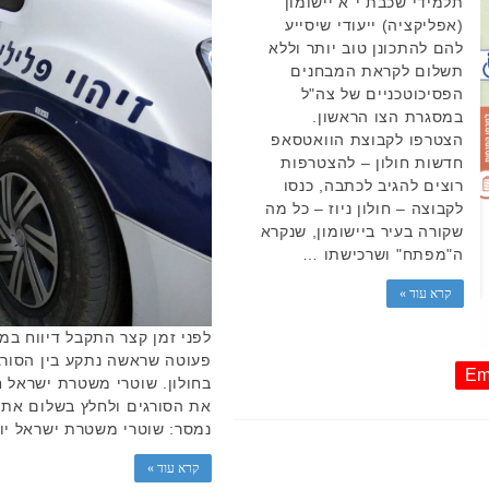
תלמידי שכבת י"א יישומון
(אפליקציה) ייעודי שיסייע
להם להתכונן טוב יותר וללא
תשלום לקראת המבחנים
הפסיכוטכניים של צה"ל
במסגרת הצו הראשון.
הצטרפו לקבוצת הוואטסאפ
חדשות חולון – להצטרפות
רוצים להגיב לכתבה, כנסו
לקבוצה – חולון ניוז – כל מה
שקורה בעיר ביישומון, שנקרא
ה"מפתח" ושרכישתו …
קרא עוד »
פעוטה שראשה נתקע בין הסורג
Em
בחולון. שוטרי משטרת ישראל ח
את הסורגים ולחלץ בשלום את
נמסר: שוטרי משטרת ישראל יו
קרא עוד »