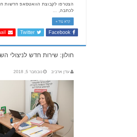
הצטרפו לקבוצת הוואטסאפ חדשות חול
לכתבה, …
קרא עוד »
ail
Twitter
Facebook
Page
חולון: שירות חדש לניצולי הש
7 of
28
7
Last
10
20
...
...
«
«
5
6
8
9
»
עדן ארביב
נובמבר 5, 2018
First
»