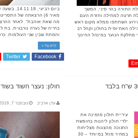
ת התורה בהר סיני, המשך
מאיר 6) הרצאתה של התסרי
לת חרטה למחילה וחזרת העם
מה שאת אוהבת". לאחר ההרצאה
אירוע השתתפו ממלא מקום ראש
בחייה של נערה נורבגית, בת 
הילה האתיופית בחולון וקהל רב
והמתח שבין שני העולמות. כרטיסים במחיר 
י מחלקת הנוער במינהל החינוך
קרא עוד »
Twitter
Facebook
Em
חולון: נעצר חשוד בשוד 
עדן ארביב
נובמבר 7, 2018
עיריית חולון מזמינה את
ילדי חולון ליהנות בחופשת
החנוכה מהצגות מצליחות
במחיר מוזל במיוחד – 30