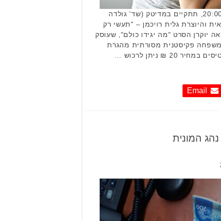
ביום רביעי, 14.11.18, בשעה 20:00, תתקיים במדיטק (שד' גולדה
טאית והיוצרת גלית רויכמן – "תעשי רק
 יוקרן הסרט "מה יגידו כולם", שעוסק
למשפחה פקיסטנית מסורתית מהגרת
20 ₪ ניתן לרכוש …
Email
נהג המונית