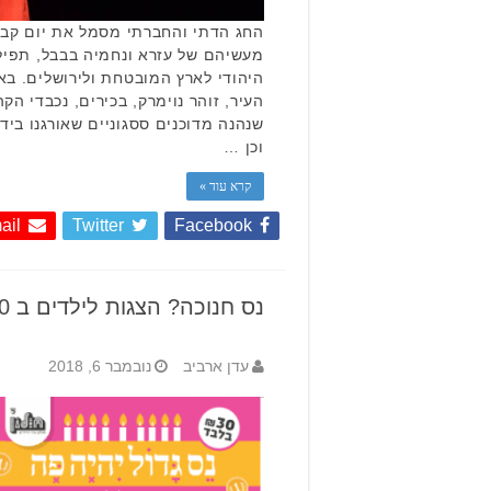
החג הדתי והחברתי מסמל את יום קבל
מעשיהם של עזרא ונחמיה בבבל, תפי
היהודי לארץ המובטחת ולירושלים. ב
העיר, זוהר נוימרק, בכירים, נכבדי הק
שנהנה מדוכנים ססגוניים שאורגנו ביד
וכן …
קרא עוד »
ail
Twitter
Facebook
נס חנוכה? הצגות לילדים ב 30 ש"ח בלבד
עדן ארביב
נובמבר 6, 2018