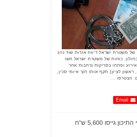
הבוקר (ד') התקבל במוקד 100 של משטרת ישראל דיווח אודות שוד נהג
בחולון. כוחות של משטרת ישראל חשו
אירוע ופתחו בסריקות נרחבות אחר
החשוד אשר לדברי הקורבן (56, ראשון לציון) תקף אותו תוך איומי סכין,
. הצטרפו …
Email
רצים בשבילם – תלמידי התיכון גייסו 5,600 ש"ח