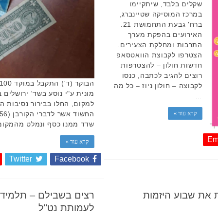
שקלים בלבד, שיתקיימו
במרכז המוסיקה שטיינברג,
ברח' גבעת התחמושת 21.
האירועים בהפקת מערך
התרבות ומחלקת הצעירים.
הצטרפו לקבוצת הוואטסאפ
חדשות חולון – להצטרפות
רוצים להגיב לכתבה, כנסו
לקבוצה – חולון ניוז – כל מה
מונית ע"י נוסע בשד' ירושלים 
…
למקום, החלו בבירור נסיבות ה
קרא עוד »
שדד ממנו כסף ונמלט מהמקום
Em
קרא עוד »
Twitter
Facebook
ת את שבוע היזמות
לעמותת נט"ל