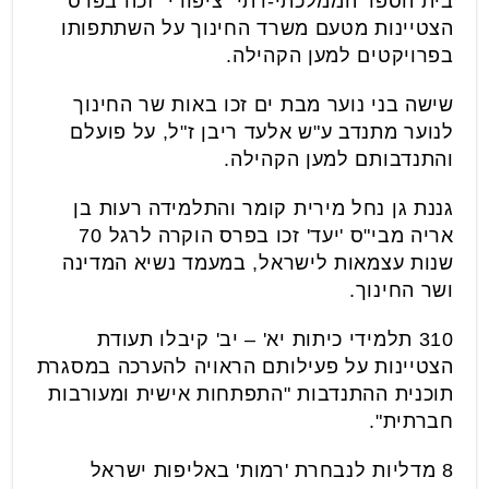
בית הספר הממלכתי-דתי "ציפורי" זכה בפרס
הצטיינות מטעם משרד החינוך על השתתפותו
בפרויקטים למען הקהילה.
שישה בני נוער מבת ים זכו באות שר החינוך
לנוער מתנדב ע"ש אלעד ריבן ז"ל, על פועלם
והתנדבותם למען הקהילה.
גננת גן נחל מירית קומר והתלמידה רעות בן
אריה מבי"ס 'יעד' זכו בפרס הוקרה לרגל 70
שנות עצמאות לישראל, במעמד נשיא המדינה
ושר החינוך.
310 תלמידי כיתות יא' – יב' קיבלו תעודת
הצטיינות על פעילותם הראויה להערכה במסגרת
תוכנית ההתנדבות "התפתחות אישית ומעורבות
חברתית".
8 מדליות לנבחרת 'רמות' באליפות ישראל