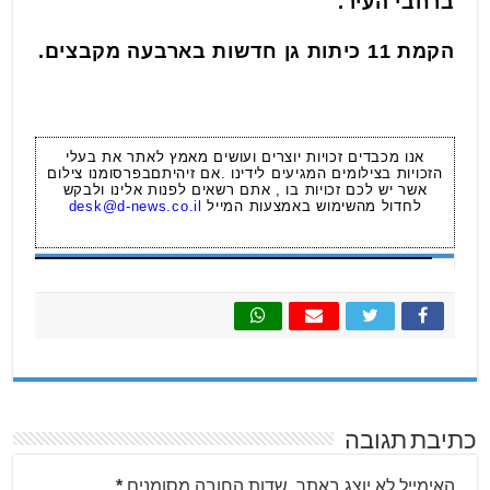
ברחבי העיר.
הקמת 11 כיתות גן חדשות בארבעה מקבצים.
אנו מכבדים זכויות יוצרים ועושים מאמץ לאתר את בעלי
הזכויות בצילומים המגיעים לידינו .אם זיהיתםבפרסומנו צילום
אשר יש לכם זכויות בו , אתם רשאים לפנות אלינו ולבקש
לחדול מהשימוש באמצעות המייל
desk@d-news.co.il
כתיבת תגובה
האימייל לא יוצג באתר.
שדות החובה מסומנים
*