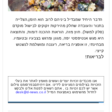
הדבר היחיד שמבדיל ביניהם לרוב הוא הזמן,הצלייה
בתנור והעובדה שחלק מהירקות זקוקים לבישול מוקדם
(סלק למשל). חוץ מזה, הוראות ההכנה דומות, והתוצאה
היא מגש אנטיפסטי יפה, מגוון ומרגש בצבעיו ובטעמיו.
מבחינתי, זו אופציה בריאה, רעננה ומושלמת לנשנוש
קייצי.
לבריאות!
אנו מכבדים זכויות יוצרים ועושים מאמץ לאתר את בעלי
הזכויות בצילומים המגיעים לידינו .אם זיהיתםבפרסומנו צילום
אשר יש לכם זכויות בו , אתם רשאים לפנות אלינו ולבקש
לחדול מהשימוש באמצעות המייל
desk@d-news.co.il