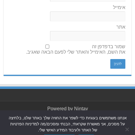
אימייל
אתר
שמור בדפדפן זה
את השם, האימייל והאתר שלי לפעם הבאה שאגיב.
Powered by
Nintay
אנחנו משתמשים בעוגיות כדי לשפר את החוויה שלך באתר שלנו, בלחיצה
© כל הזכויות שמורות 2026, חולון בת ים-ניוז.
הצהרת נגישות
|
על מסכים, אני מאשרת שקראתי, הבנתי ומסכים/מה למדיניות הפרטיות
חדשות בת ים-חולון
|
חדשות רמת גן-גבעתיים
|
חדשות בקעת
של האתר ולעיבוד המידע האישי שלי.